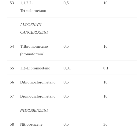
53
1,1,2,2-
0,5
10
Tetracloroetano
ALOGENATI
CANCEROGENI
54
Tribromometano
0,5
10
(bromoformio)
55
1,2-Dibromoetano
0,01
0,1
56
Dibromoclorometano
0,5
10
57
Bromodiclorometano
0,5
10
NITROBENZENI
58
Nitrobenzene
0,5
30