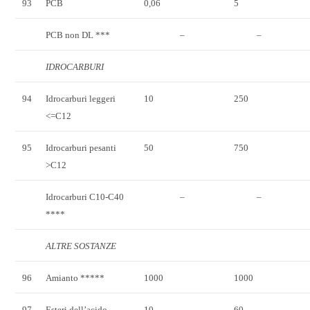
93
PCB
0,06
5
PCB non DL ***
–
–
IDROCARBURI
94
Idrocarburi leggeri
10
250
<=C12
95
Idrocarburi pesanti
50
750
>C12
Idrocarburi C10-C40
–
–
****
ALTRE SOSTANZE
96
Amianto *****
1000
1000
97
Esteri dell’acido
10
60