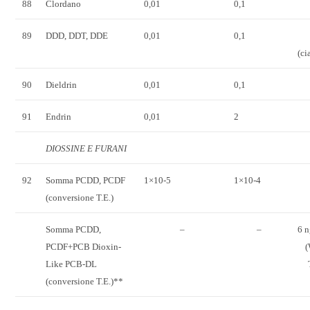
88
Clordano
0,01
0,1
89
DDD, DDT, DDE
0,01
0,1
(c
90
Dieldrin
0,01
0,1
91
Endrin
0,01
2
DIOSSINE E FURANI
92
Somma PCDD, PCDF
1×10-5
1×10-4
(conversione T.E.)
Somma PCDD,
–
–
6 
PCDF+PCB Dioxin-
Like PCB-DL
(conversione T.E.)**