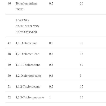
46
Tetracloroetilene
0,5
20
(PCE)
ALIFATICI
CLORURATI NON
CANCEROGENI
47
1,1-Dicloroetano
0,5
30
48
1,2-Dicloroetilene
0,3
15
49
1,1,1-Tricloroetano
0,5
50
50
1,2-Dicloropropano
0,3
5
51
1,1,2-Tricloroetano
0,5
15
52
1,2,3-Tricloropropano
1
10