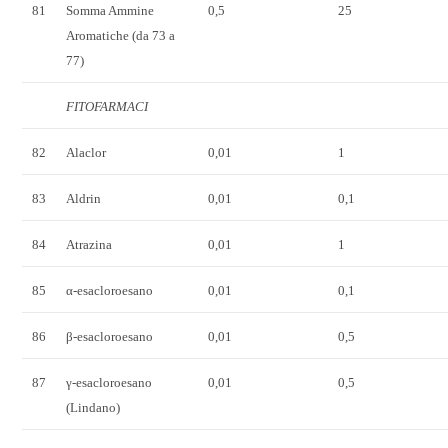
81
Somma Ammine
0,5
25
Aromatiche (da 73 a
77)
FITOFARMACI
82
Alaclor
0,01
1
83
Aldrin
0,01
0,1
84
Atrazina
0,01
1
85
α-esacloroesano
0,01
0,1
86
β-esacloroesano
0,01
0,5
87
γ-esacloroesano
0,01
0,5
(Lindano)