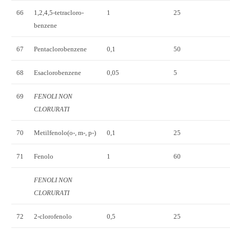
66
1,2,4,5-tetracloro-
1
25
benzene
67
Pentaclorobenzene
0,1
50
68
Esaclorobenzene
0,05
5
69
FENOLI NON
CLORURATI
70
Metilfenolo(o-, m-, p-)
0,1
25
71
Fenolo
1
60
FENOLI NON
CLORURATI
72
2-clorofenolo
0,5
25