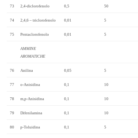
73
2,4-diclorofenolo
0,5
50
74
2,4,6 – triclorofenolo
0,01
5
75
Pentaclorofenolo
0,01
5
AMMINE
AROMATICHE
76
Anilina
0,05
5
77
o-Anisidina
0,1
10
78
m,p-Anisidina
0,1
10
79
Difenilamina
0,1
10
80
p-Toluidina
0,1
5