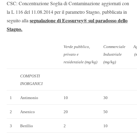
CSC: Concentrazione Soglia di Contaminazione aggiornati con
la L 116 del 11.08.2014 per il parametro Stagno, pubblicata in
segnalazione di Ecosurvey® sul paradosso dello
seguito alla
Stagno.
Verde pubblico,
Commerciale
Ag
privato e
Industriale
(
residenziale (mg/kg)
(mg/kg)
COMPOSTI
INORGANICI
1
Antimonio
10
30
2
Arsenico
20
50
3
Berillio
2
10