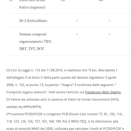
ftalico (ognuno)
Di-2-Etilesilftlato
–
–
Somma composti
–
–
organostannici TBT,
DBT, TPT, DOT
(1) Con la Legge n. 116 del 11.08.2014, si stabilisce che “3-bis. Alla tabella 1
dell’allegato 5 al titolo V della parte quarta del decreto legislativo 3 aprile
2006, n. 152, al punto 13, la parola: “ Stagno” è sostituita dalle seguenti: “
Composti organo-stannici”. Vedi anche l’articolo sul
Paradosso dello Stagno
.
(*) Valore da utilizzare solo in assenza di Valori di Fondo Geochimico (VFG)
validati da ARPA/APPA;
(**) somma PCDD/PCDF e congeneri PCB Dioxin-Like numeri 77, 81, 105, 114,
118, 123, 126, 156, 157, 167, 169, 189. Per il WHO-TEQ, si fa riferimento alla
scala di tossicità WHO del 2005, utilizzata per calcolare i livelli di PCDD/PCDF e