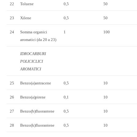
22
Toluene
0,5
50
23
Xilene
0,5
50
24
Somma organici
1
100
aromatici (da 20 a 23)
IDROCARBURI
POLICICLICI
AROMATICI
25
Benzo(a)antracene
0,5
10
26
Benzo(a)pirene
0,1
10
27
Benzo(b)fluorantene
0,5
10
28
Benzo(k)fluorantene
0,5
10