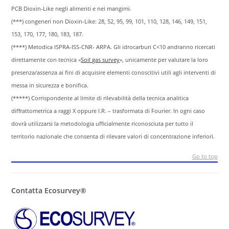
PCB Dioxin-Like negli alimenti e nei mangimi.
(***) congeneri non Dioxin-Like: 28, 52, 95, 99, 101, 110, 128, 146, 149, 151,
153, 170, 177, 180, 183, 187.
(****) Metodica ISPRA-ISS-CNR- ARPA. Gli idrocarburi C<10 andranno ricercati
direttamente con tecnica «
Soil gas survey
», unicamente per valutare la loro
presenza/assenza ai fini di acquisire elementi conoscitivi utili agli interventi di
messa in sicurezza e bonifica.
(*****) Corrispondente al limite di rilevabilità della tecnica analitica
diffrattometrica a raggi X oppure I.R. – trasformata di Fourier. In ogni caso
dovrà utilizzarsi la metodologia ufficialmente riconosciuta per tutto il
territorio nazionale che consenta di rilevare valori di concentrazione inferiori.
Go to top
Contatta Ecosurvey®