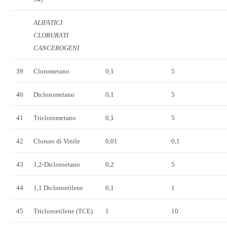
ALIFATICI
CLORURATI
CANCEROGENI
39
Clorometano
0,1
5
40
Diclorometano
0,1
5
41
Triclorometano
0,1
5
42
Cloruro di Vinile
0,01
0,1
43
1,2-Dicloroetano
0,2
5
44
1,1 Dicloroetilene
0,1
1
45
Tricloroetilene (TCE)
1
10