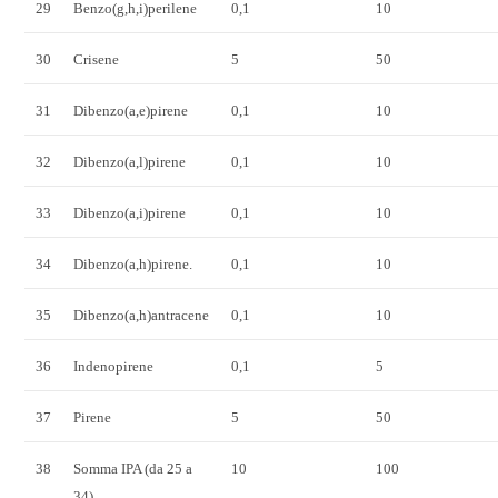
29
Benzo(g,h,i)perilene
0,1
10
30
Crisene
5
50
31
Dibenzo(a,e)pirene
0,1
10
32
Dibenzo(a,l)pirene
0,1
10
33
Dibenzo(a,i)pirene
0,1
10
34
Dibenzo(a,h)pirene.
0,1
10
35
Dibenzo(a,h)antracene
0,1
10
36
Indenopirene
0,1
5
37
Pirene
5
50
38
Somma IPA (da 25 a
10
100
34)