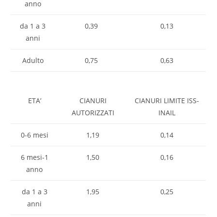
anno
da 1 a 3
0,39
0,13
anni
Adulto
0,75
0,63
ETA’
CIANURI
CIANURI LIMITE ISS-
AUTORIZZATI
INAIL
0-6 mesi
1,19
0,14
6 mesi-1
1,50
0,16
anno
da 1 a 3
1,95
0,25
anni