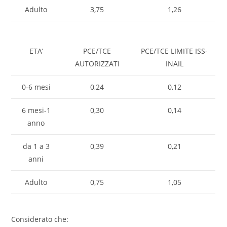
Adulto
3,75
1,26
ETA’
PCE/TCE
PCE/TCE LIMITE ISS-
AUTORIZZATI
INAIL
0-6 mesi
0,24
0,12
6 mesi-1
0,30
0,14
anno
da 1 a 3
0,39
0,21
anni
Adulto
0,75
1,05
Considerato che: