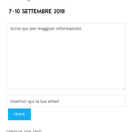
[/twocol_one_last]