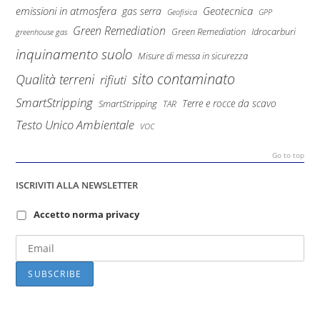
emissioni in atmosfera
Geotecnica
gas serra
Geofisica
GPP
Green Remediation
Green Remediation
Idrocarburi
greenhouse gas
inquinamento suolo
Misure di messa in sicurezza
sito contaminato
Qualità terreni
rifiuti
SmartStripping
Terre e rocce da scavo
SmartStripping
TAR
Testo Unico Ambientale
VOC
Go to top
ISCRIVITI ALLA NEWSLETTER
Accetto norma privacy