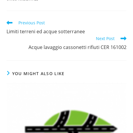
Read
Previous Post
more
Limiti terreni ed acque sotterranee
articles
Next Post
Acque lavaggio cassonetti rifiuti CER 161002
YOU MIGHT ALSO LIKE