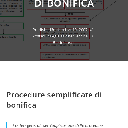
DI BONIFICA
Published
September 15, 2007
Posted in
Legislazione
/
Tecnica
5 mins read
Procedure semplificate di
bonifica
I criteri generali per l’applicazione delle procedure