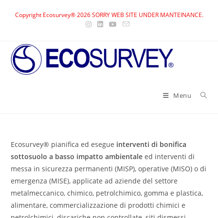
Skip
Copyright Ecosurvey® 2026 SORRY WEB SITE UNDER MANTEINANCE.
to
content
Menu
Ecosurvey® pianifica ed esegue
interventi di bonifica
sottosuolo a basso impatto ambientale
ed interventi di
messa in sicurezza permanenti (MISP), operative (MISO) o di
emergenza (MISE), applicate ad aziende del settore
metalmeccanico, chimico, petrolchimico, gomma e plastica,
alimentare, commercializzazione di prodotti chimici e
petrolchimici, discariche non controllate, siti dismessi.