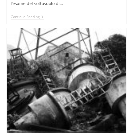
l’esame del sottosuolo di…
D.M.
Continue Reading
12
Febbraio
2015,
N.
31
Regolamento
Con
Criteri
Semplificati
Per
Caratterizzazione,
Messa
In
Sicurezza
E
Bonifica
Punti
Vendita
Carburanti