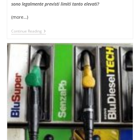
sono legalmente previsti limiti tanto elevati?
(more…)
Acqua
Continue Reading
Legalmente
Potabile
Che
Avvelena