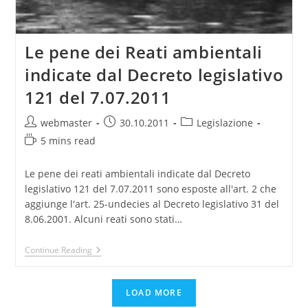
Le pene dei Reati ambientali
indicate dal Decreto legislativo
121 del 7.07.2011
Post
Post
Post
webmaster
30.10.2011
Legislazione
author:
published:
category:
Reading
5 mins read
time:
Le pene dei reati ambientali indicate dal Decreto
legislativo 121 del 7.07.2011 sono esposte all'art. 2 che
aggiunge l'art. 25-undecies al Decreto legislativo 31 del
8.06.2001. Alcuni reati sono stati…
Le
Continue Reading
Pene
Dei
Reati
LOAD MORE
Ambientali
Indicate