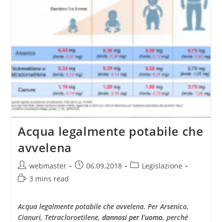
Acqua legalmente potabile che
avvelena
Post
Post
Post
webmaster
06.09.2018
Legislazione
author:
published:
category:
Reading
3 mins read
time:
Acqua legalmente potabile che avvelena. Per Arsenico,
Cianuri, Tetracloroetilene,
dannosi per l’uomo
, perché