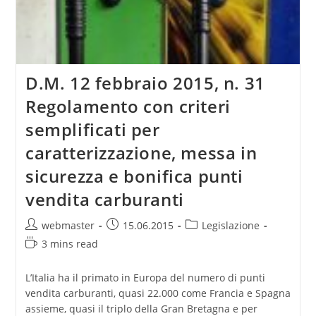
D.M. 12 febbraio 2015, n. 31
Regolamento con criteri
semplificati per
caratterizzazione, messa in
sicurezza e bonifica punti
vendita carburanti
Post
Post
Post
webmaster
15.06.2015
Legislazione
author:
published:
category:
Reading
3 mins read
time:
L’Italia ha il primato in Europa del numero di punti
vendita carburanti, quasi 22.000 come Francia e Spagna
assieme, quasi il triplo della Gran Bretagna e per