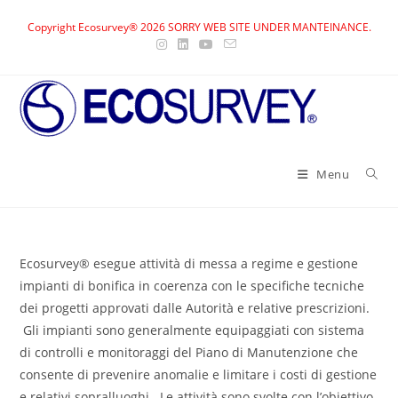
Skip
Copyright Ecosurvey® 2026 SORRY WEB SITE UNDER MANTEINANCE.
to
content
Menu
Ecosurvey® esegue attività di messa a regime e gestione
impianti di bonifica in coerenza con le specifiche tecniche
dei progetti approvati dalle Autorità e relative prescrizioni.
Gli impianti sono generalmente equipaggiati con sistema
di controlli e monitoraggi del Piano di Manutenzione che
consente di prevenire anomalie e limitare i costi di gestione
e relativi sopralluoghi. Le attività sono svolte con l’obiettivo