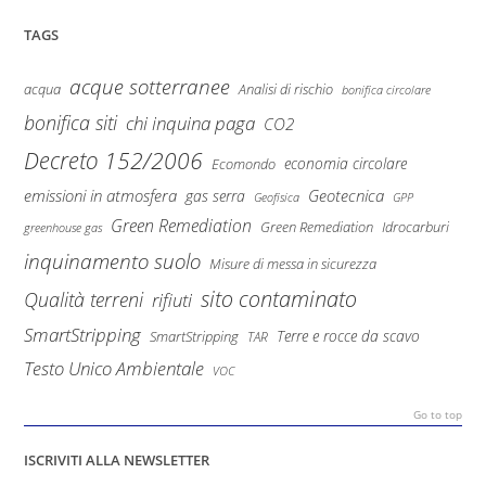
TAGS
acque sotterranee
Analisi di rischio
acqua
bonifica circolare
bonifica siti
chi inquina paga
CO2
Decreto 152/2006
economia circolare
Ecomondo
emissioni in atmosfera
Geotecnica
gas serra
Geofisica
GPP
Green Remediation
Green Remediation
Idrocarburi
greenhouse gas
inquinamento suolo
Misure di messa in sicurezza
sito contaminato
Qualità terreni
rifiuti
SmartStripping
Terre e rocce da scavo
SmartStripping
TAR
Testo Unico Ambientale
VOC
Go to top
ISCRIVITI ALLA NEWSLETTER