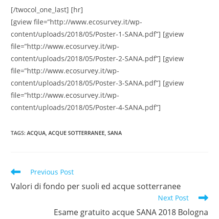
[/twocol_one_last] [hr]
[gview file=”http://www.ecosurvey.it/wp-
content/uploads/2018/05/Poster-1-SANA.pdf”] [gview
file=”http://www.ecosurvey.it/wp-
content/uploads/2018/05/Poster-2-SANA.pdf”] [gview
file=”http://www.ecosurvey.it/wp-
content/uploads/2018/05/Poster-3-SANA.pdf”] [gview
file=”http://www.ecosurvey.it/wp-
content/uploads/2018/05/Poster-4-SANA.pdf”]
TAGS
:
ACQUA
,
ACQUE SOTTERRANEE
,
SANA
Read
Previous Post
more
Valori di fondo per suoli ed acque sotterranee
articles
Next Post
Esame gratuito acque SANA 2018 Bologna