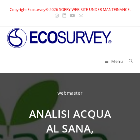
Skip
Copyright Ecosurvey® 2026 SORRY WEB SITE UNDER MANTEINANCE.
to
content
Menu
webmaster
ANALISI ACQUA
AL SANA,