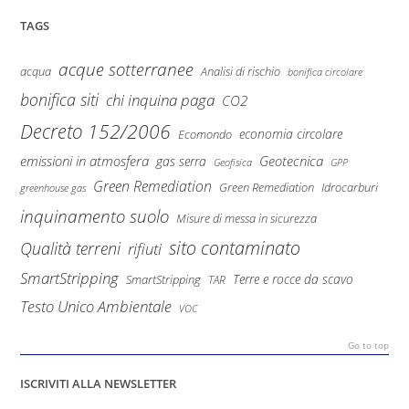
TAGS
acque sotterranee
Analisi di rischio
acqua
bonifica circolare
bonifica siti
chi inquina paga
CO2
Decreto 152/2006
economia circolare
Ecomondo
emissioni in atmosfera
Geotecnica
gas serra
Geofisica
GPP
Green Remediation
Green Remediation
Idrocarburi
greenhouse gas
inquinamento suolo
Misure di messa in sicurezza
sito contaminato
Qualità terreni
rifiuti
SmartStripping
Terre e rocce da scavo
SmartStripping
TAR
Testo Unico Ambientale
VOC
Go to top
ISCRIVITI ALLA NEWSLETTER