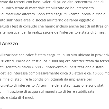
izzate da terreni con bassi valori di pH ed alta concentrazione di
n un unico strato di materiale stabilizzato ed ha interessato
di materiale alterato. Sono stati eseguiti 6 campi prova, al fine di
to sull’intera area, dislocati all’interno dell’area oggetto di
eguiti i test di collaudo che hanno incluso anche test di infiltrazion
a tempistica per la realizzazione dell’intervento è stata di 3 mesi.
d Arezzo
bilizzazione con calce è stata eseguita in un sito ubicato in provinci
0 ettari. L’area del test di ca. 1.000 mq era caratterizzata da terre
ti (solfato di calcio > 50%). L’intervento di inertizzazione è stato
pposti ed interessa complessivamente circa 3,5 ettari e ca. 10.000 m
al fine di stabilire le condizioni ottimali da impiegare per
ea oggetto di intervento. Al termine della stabilizzazione sono stati
i infiltrazione di acqua sul manufatto di terre stabilizzate
nto è stata di 4 mesi.
e