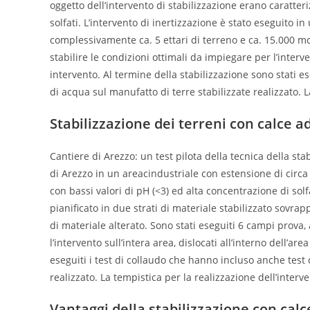
oggetto dell’intervento di stabilizzazione erano caratter
solfati. L’intervento di inertizzazione è stato eseguito i
complessivamente ca. 5 ettari di terreno e ca. 15.000 mc 
stabilire le condizioni ottimali da impiegare per l’interven
intervento. Al termine della stabilizzazione sono stati es
di acqua sul manufatto di terre stabilizzate realizzato. L
Stabilizzazione dei terreni con calce a
Cantiere di Arezzo: un test pilota della tecnica della sta
di Arezzo in un areacindustriale con estensione di circa 3
con bassi valori di pH (<3) ed alta concentrazione di solfa
pianificato in due strati di materiale stabilizzato sovra
di materiale alterato. Sono stati eseguiti 6 campi prova, 
l’intervento sull’intera area, dislocati all’interno dell’ar
eseguiti i test di collaudo che hanno incluso anche test d
realizzato. La tempistica per la realizzazione dell’interve
Vantaggi della stabilizzazione con calc