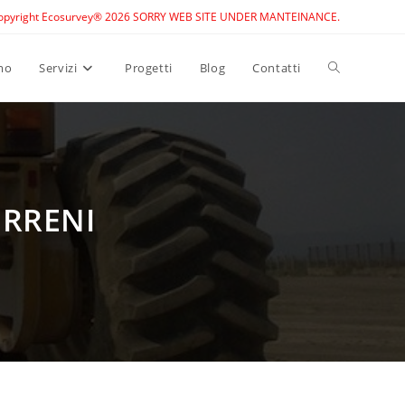
opyright Ecosurvey® 2026 SORRY WEB SITE UNDER MANTEINANCE.
Toggle
mo
Servizi
Progetti
Blog
Contatti
website
search
ERRENI