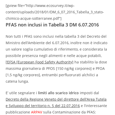
[gview file=”http://www.ecosurvey.it/wp-
content/uploads/2018/01/DM_6_07_2016_Tabella_3_stato-
chimico-acque-sotterranee.pdf”]
PFAS non inclusi in Tabella 3 DM 6.07.2016
Non tutti i PFAS sono inclusi nella tabella 3 del Decreto del
Ministro dell’Ambiente del 6.07.2016, inoltre non è indicato
un valore soglia cumulativo di riferimento, e considerata la
possibile presenza negli alimenti e nelle acque potabili,
l’EFSA [European Food Safety Authority]
ha stabilito la dose
massima giornaliera di PFOS [150 ng/kg corporeo] e PFOA
[1,5 ng/kg corporeo], entrambi perfluorurati alchilici a
catena lunga.
E’ utile segnalare i
limiti allo scarico idrico
imposti dal
Decreto della Regione Veneto del direttore dell’Area Tutela
e Sviluppo del territorio n. 5 del 22.07.2016
e l’interessante
pubblicazione
ARPAV
sulla Contaminazione da PFAS: