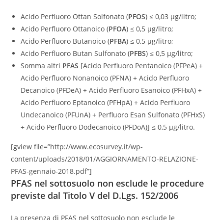
Acido Perfluoro Ottan Solfonato (
PFOS
) ≤ 0,03 µg/litro;
Acido Perfluoro Ottanoico (
PFOA
) ≤ 0,5 µg/litro;
Acido Perfluoro Butanoico (
PFBA
) ≤ 0,5 µg/litro;
Acido Perfluoro Butan Sulfonato (
PFBS
) ≤ 0,5 µg/litro;
Somma altri
PFAS
[Acido Perfluoro Pentanoico (PFPeA) +
Acido Perfluoro Nonanoico (PFNA) + Acido Perfluoro
Decanoico (PFDeA) + Acido Perfluoro Esanoico (PFHxA) +
Acido Perfluoro Eptanoico (PFHpA) + Acido Perfluoro
Undecanoico (PFUnA) + Perfluoro Esan Sulfonato (PFHxS)
+ Acido Perfluoro Dodecanoico (PFDoA)] ≤ 0,5 µg/litro.
[gview file=”http://www.ecosurvey.it/wp-
content/uploads/2018/01/AGGIORNAMENTO-RELAZIONE-
PFAS-gennaio-2018.pdf”]
PFAS nel sottosuolo non esclude le procedure
previste dal Titolo V del D.Lgs. 152/2006
La presenza di PFAS nel sottosuolo non esclude le