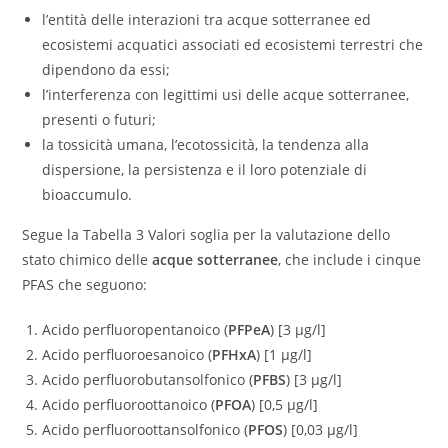
l’entità delle interazioni tra acque sotterranee ed
ecosistemi acquatici associati ed ecosistemi terrestri che
dipendono da essi;
l’interferenza con legittimi usi delle acque sotterranee,
presenti o futuri;
la tossicità umana, l’ecotossicità, la tendenza alla
dispersione, la persistenza e il loro potenziale di
bioaccumulo.
Segue la Tabella 3 Valori soglia per la valutazione dello
stato chimico delle
acque sotterranee
, che include i cinque
PFAS che seguono:
Acido perfluoropentanoico (
PFPeA
) [3 µg/l]
Acido perfluoroesanoico (
PFHxA
) [1 µg/l]
Acido perfluorobutansolfonico (
PFBS
) [3 µg/l]
Acido perfluoroottanoico (
PFOA
) [0,5 µg/l]
Acido perfluoroottansolfonico (
PFOS
) [0,03 µg/l]