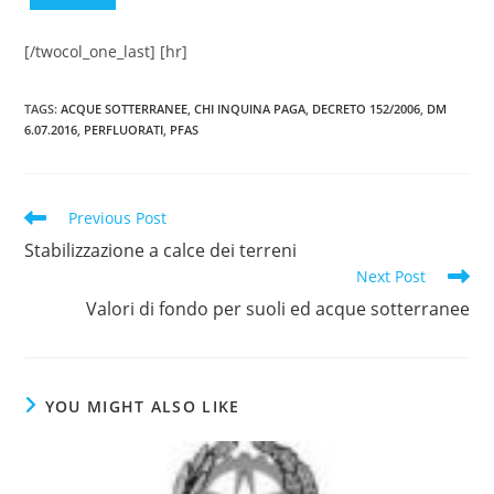
[/twocol_one_last] [hr]
TAGS
:
ACQUE SOTTERRANEE
,
CHI INQUINA PAGA
,
DECRETO 152/2006
,
DM
6.07.2016
,
PERFLUORATI
,
PFAS
Read
Previous Post
more
Stabilizzazione a calce dei terreni
articles
Next Post
Valori di fondo per suoli ed acque sotterranee
YOU MIGHT ALSO LIKE