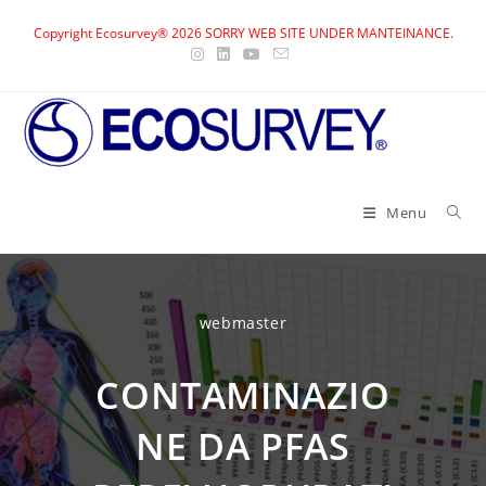
Skip
Copyright Ecosurvey® 2026 SORRY WEB SITE UNDER MANTEINANCE.
to
content
Menu
webmaster
CONTAMINAZIO
NE DA PFAS