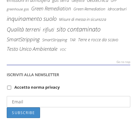
emissioni in atmosfera
Geotecnica
gas serra
Geofisica
GPP
Green Remediation
Green Remediation
Idrocarburi
greenhouse gas
inquinamento suolo
Misure di messa in sicurezza
sito contaminato
Qualità terreni
rifiuti
SmartStripping
Terre e rocce da scavo
SmartStripping
TAR
Testo Unico Ambientale
VOC
Go to top
ISCRIVITI ALLA NEWSLETTER
Accetto norma privacy