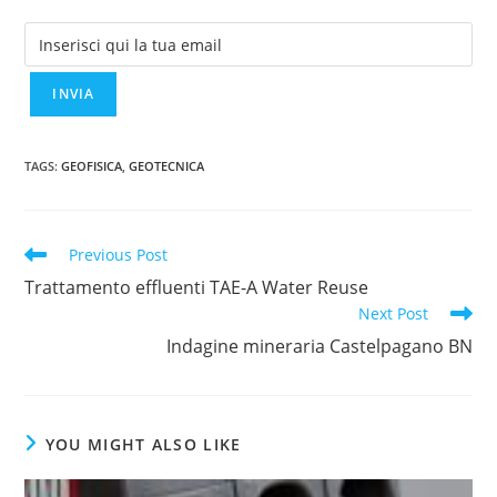
TAGS
:
GEOFISICA
,
GEOTECNICA
Read
Previous Post
more
Trattamento effluenti TAE-A Water Reuse
articles
Next Post
Indagine mineraria Castelpagano BN
YOU MIGHT ALSO LIKE