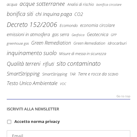
acque sotterranee
Analisi di rischio
acqua
bonifica circolare
bonifica siti
chi inquina paga
CO2
Decreto 152/2006
economia circolare
Ecomondo
emissioni in atmosfera
Geotecnica
gas serra
Geofisica
GPP
Green Remediation
Green Remediation
Idrocarburi
greenhouse gas
inquinamento suolo
Misure di messa in sicurezza
sito contaminato
Qualità terreni
rifiuti
SmartStripping
Terre e rocce da scavo
SmartStripping
TAR
Testo Unico Ambientale
VOC
Go to top
ISCRIVITI ALLA NEWSLETTER
Accetto norma privacy