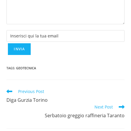
TAGS
:
GEOTECNICA
Read
Previous Post
more
Diga Gurzia Torino
articles
Next Post
Serbatoio greggio raffineria Taranto