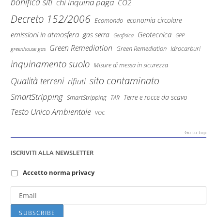
bonifica siti
chi inquina paga
CO2
Decreto 152/2006
economia circolare
Ecomondo
emissioni in atmosfera
Geotecnica
gas serra
Geofisica
GPP
Green Remediation
Green Remediation
Idrocarburi
greenhouse gas
inquinamento suolo
Misure di messa in sicurezza
sito contaminato
Qualità terreni
rifiuti
SmartStripping
Terre e rocce da scavo
SmartStripping
TAR
Testo Unico Ambientale
VOC
Go to top
ISCRIVITI ALLA NEWSLETTER
Accetto norma privacy