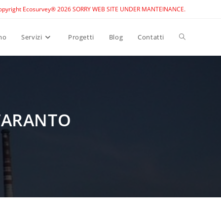
opyright Ecosurvey® 2026 SORRY WEB SITE UNDER MANTEINANCE.
Toggle
mo
Servizi
Progetti
Blog
Contatti
website
search
 TARANTO