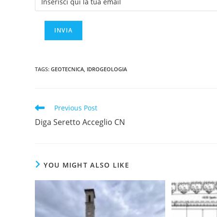
TAGS
:
GEOTECNICA
,
IDROGEOLOGIA
Read
Previous Post
more
Diga Seretto Acceglio CN
articles
YOU MIGHT ALSO LIKE