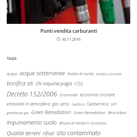
Punti vendita carburanti
30.11.2016
TAGS
acque sotterranee
Analisi di rischio
acqua
bonifica circolare
bonifica siti
chi inquina paga
CO2
Decreto 152/2006
economia circolare
Ecomondo
emissioni in atmosfera
Geotecnica
gas serra
Geofisica
GPP
Green Remediation
Green Remediation
Idrocarburi
greenhouse gas
inquinamento suolo
Misure di messa in sicurezza
sito contaminato
Qualità terreni
rifiuti