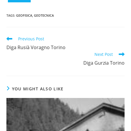
TAGS
:
GEOFISICA
,
GEOTECNICA
Read
Previous Post
more
Diga Rusià Voragno Torino
articles
Next Post
Diga Gurzia Torino
YOU MIGHT ALSO LIKE