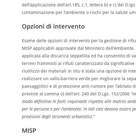
dell’applicazione dell’art.185, c.1, lettera b) e c) del D.l
contaminazione per l’ambiente o rischi per la salute u
Opzioni di intervento
Esame delle opzioni di intervento per la gestione di rifiuti
MISP applicabili approvate dal Ministero dell’Ambiente. E
applicata alla discarica seppellita ed ha consentito di v
terreni frammisti ai rifiuti caratterizzato da significativ
riutilizzo dei materiali in situ è stata una opzione di in
realizzare un vallo-barriera verde per migliorare la separ
paesaggistici e di protezione anti-rumore per l’abitato 
previste al comma o) dell’art. 240 del D.Lgs. 152/2006
“m
modo definitivo le fonti inquinanti rispetto alle matrici ambi
per le persone e per l’ambiente. In tali casi devono essere pr
previsioni degli strumenti urbanistici.”
MISP