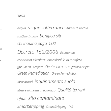
TAGS
acque sotterranee
Analisi di rischio
acqua
bonifica siti
bonifica circolare
chi inquina paga
CO2
ta
Decreto 152/2006
Ecomondo
emissioni in atmosfera
economia circolare
e
Geotecnica
gas serra
Geofisica
GPP
greenhouse gas
Green Remediation
Green Remediation
inquinamento suolo
Idrocarburi
Qualità terreni
Misure di messa in sicurezza
sito contaminato
rifiuti
SmartStripping
SmartStripping
TAR