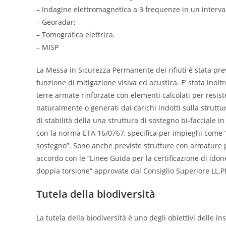
– Indagine elettromagnetica a 3 frequenze in un interval
– Georadar;
– Tomografica elettrica.
– MISP
La Messa in Sicurezza Permanente dei rifiuti è stata pr
funzione di mitigazione visiva ed acustica. E’ stata inolt
terre armate rinforzate con elementi calcolati per resist
naturalmente o generati dai carichi indotti sulla struttur
di stabilità della una struttura di sostegno bi-facciale in
con la norma ETA 16/0767, specifica per impieghi come “s
sostegno”. Sono anche previste strutture con armature pla
accordo con le “Linee Guida per la certificazione di idonei
doppia torsione“ approvate dal Consiglio Superiore LL.P
Tutela della biodiversità
La tutela della biodiversità è uno degli obiettivi delle in