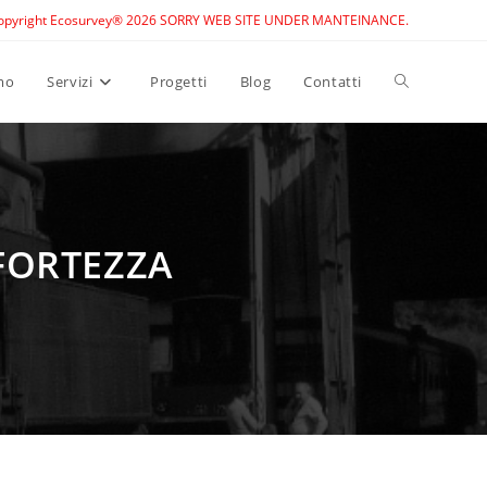
opyright Ecosurvey® 2026 SORRY WEB SITE UNDER MANTEINANCE.
Toggle
mo
Servizi
Progetti
Blog
Contatti
website
search
 FORTEZZA