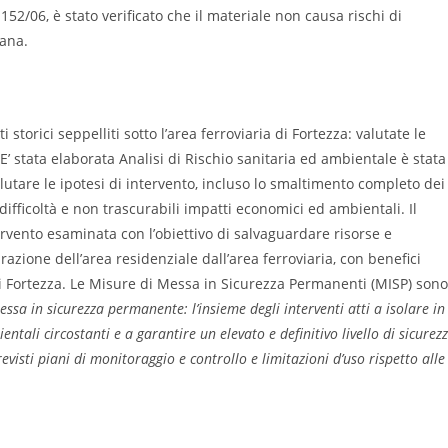
gs 152/06, è stato verificato che il materiale non causa rischi di
mana.
 storici seppelliti sotto l’area ferroviaria di Fortezza: valutate le
’ stata elaborata Analisi di Rischio sanitaria ed ambientale è stata
alutare le ipotesi di intervento, incluso lo smaltimento completo dei
e difficoltà e non trascurabili impatti economici ed ambientali. Il
tervento esaminata con l’obiettivo di salvaguardare risorse e
azione dell’area residenziale dall’area ferroviaria, con benefici
di Fortezza. Le Misure di Messa in Sicurezza Permanenti (MISP) sono
essa in sicurezza permanente: l’insieme degli interventi atti a isolare in
entali circostanti e a garantire un elevato e definitivo livello di sicurez
evisti piani di monitoraggio e controllo e limitazioni d’uso rispetto alle