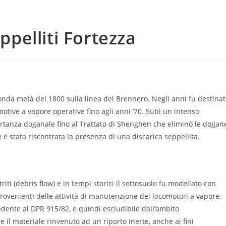
eppelliti Fortezza
econda metà del 1800 sulla linea del Brennero. Negli anni fu destina
otive a vapore operative fino agli anni ’70. Subì un intenso
tanza doganale fino al Trattato di Shenghen che eliminò le dogan
ne è stata riscontrata la presenza di una discarica seppellita.
triti (debris flow) e in tempi storici il sottosuolo fu modellato con
provenienti delle attività di manutenzione dei locomotori a vapore.
edente al DPR 915/82, e quindi escludibile dall’ambito
e il materiale rinvenuto ad un riporto inerte, anche ai fini