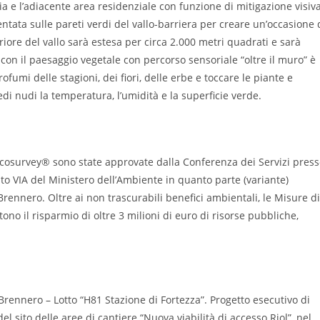
ia e l’adiacente area residenziale con funzione di mitigazione visiv
entata sulle pareti verdi del vallo-barriera per creare un’occasione 
iore del vallo sarà estesa per circa 2.000 metri quadrati e sarà
a con il paesaggio vegetale con percorso sensoriale “oltre il muro” è
ofumi delle stagioni, dei fiori, delle erbe e toccare le piante e
edi nudi la temperatura, l’umidità e la superficie verde.
cosurvey® sono state approvate dalla Conferenza dei Servizi pres
to VIA del Ministero dell’Ambiente in quanto parte (variante)
 Brennero. Oltre ai non trascurabili benefici ambientali, le Misure di
 il risparmio di oltre 3 milioni di euro di risorse pubbliche,
Brennero – Lotto “H81 Stazione di Fortezza”. Progetto esecutivo di
 sito delle aree di cantiere “Nuova viabilità di accesso Riol”, nel