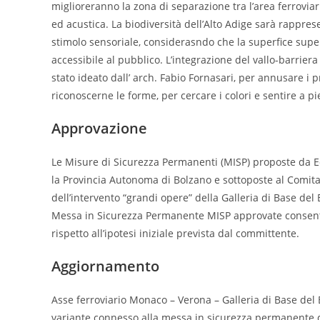
miglioreranno la zona di separazione tra l’area ferroviar
ed acustica. La biodiversità dell’Alto Adige sarà rappres
stimolo sensoriale, considerasndo che la superfice super
accessibile al pubblico. L’integrazione del vallo-barrier
stato ideato dall’ arch. Fabio Fornasari, per annusare i pr
riconoscerne le forme, per cercare i colori e sentire a pi
Approvazione
Le Misure di Sicurezza Permanenti (MISP) proposte da E
la Provincia Autonoma di Bolzano e sottoposte al Comita
dell’intervento “grandi opere” della Galleria di Base del
Messa in Sicurezza Permanente MISP approvate consentono
rispetto all’ipotesi iniziale prevista dal committente.
Aggiornamento
Asse ferroviario Monaco – Verona – Galleria di Base del 
variante connesso alla messa in sicurezza permanente del