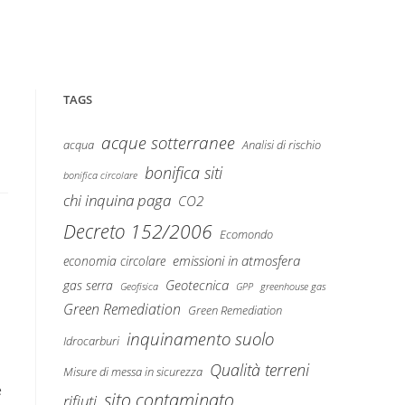
TAGS
acque sotterranee
Analisi di rischio
acqua
bonifica siti
bonifica circolare
chi inquina paga
CO2
Decreto 152/2006
Ecomondo
emissioni in atmosfera
economia circolare
Geotecnica
gas serra
Geofisica
GPP
greenhouse gas
Green Remediation
Green Remediation
inquinamento suolo
Idrocarburi
Qualità terreni
Misure di messa in sicurezza
e
sito contaminato
rifiuti