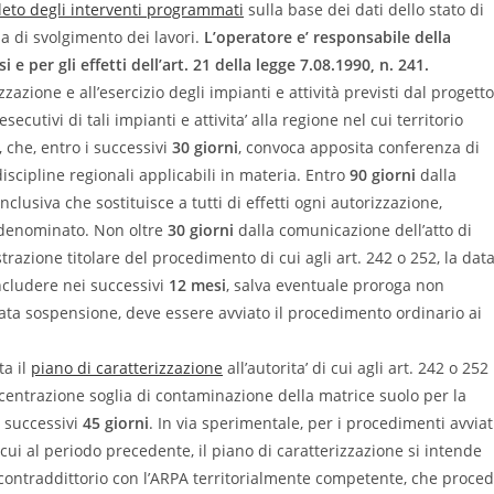
eto degli interventi programmati
sulla base dei dati dello stato di
 di svolgimento dei lavori.
L’operatore e’ responsabile della
i e per gli effetti dell’art. 21 della legge 7.08.1990, n. 241.
izzazione e all’esercizio degli impianti e attività previsti dal progetto
secutivi di tali impianti e attivita’ alla regione nel cui territorio
, che, entro i successivi
30 giorni
, convoca apposita conferenza di
 discipline regionali applicabili in materia. Entro
90 giorni
dalla
lusiva che sostituisce a tutti di effetti ogni autorizzazione,
 denominato. Non oltre
30 giorni
dalla comunicazione dell’atto di
razione titolare del procedimento di cui agli art. 242 o 252, la dat
oncludere nei successivi
12 mesi
, salva eventuale proroga non
vata sospensione, deve essere avviato il procedimento ordinario ai
ta il
piano di caratterizzazione
all’autorita’ di cui agli art. 242 o 252
oncentrazione soglia di contaminazione della matrice suolo per la
i successivi
45 giorni
. In via sperimentale, per i procedimenti avviat
 cui al periodo precedente, il piano di caratterizzazione si intende
n contraddittorio con l’ARPA territorialmente competente, che proce