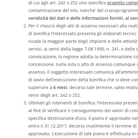
di cui agli art. 242 o 252 uno specifico
progetto compl
contaminazione del sito, nonche’ del cronoprogramma
veridicità dei dati e delle informazioni forniti, ai sens
Per il rilascio degli atti di assenso necessari alla real
di bonifica l’interessato presenta gli elaborati tecnici e
ricade la maggior parte degli impianti e delle attività’
servizi, ai sensi della legge 7.08.1990, n. 241, o delle
convocazione, la regione adotta la determinazione conc
concessione, nulla osta o atto di assenso comunque
assenso, il soggetto interessato comunica all’amminist
di avvio dell’esecuzione della bonifica che si deve c
superiore a
6 mesi
; decorso tale termine, salvo moti
sensi degli art. 242 o 252.
Ultimati gli interventi di bonifica, l’interessato presen
al fine di verificare il conseguimento dei valori di c
specifica destinazione d’uso. Il piano e’ approvato ne
entro il 31.12.2017, decorso inutilmente il termine di
approvato. L’esecuzione di tale piano e’ effettuata i