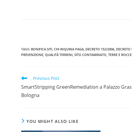
TAGS
:
BONIFICA SITI
,
CHI INQUINA PAGA
,
DECRETO 152/2006
,
DECRETO 
PREVENZIONE
,
QUALITÀ TERRENI
,
SITO CONTAMINATO
,
TERRE E ROCCE
Read
Previous Post
more
SmartStripping GreenRemediation a Palazzo Gras
articles
Bologna
YOU MIGHT ALSO LIKE