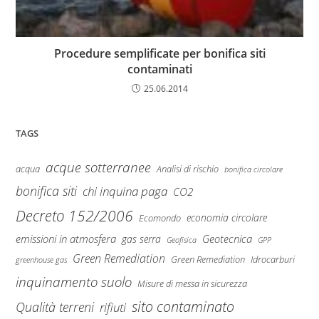
Procedure semplificate per bonifica siti
contaminati
25.06.2014
TAGS
acque sotterranee
Analisi di rischio
acqua
bonifica circolare
bonifica siti
chi inquina paga
CO2
Decreto 152/2006
economia circolare
Ecomondo
emissioni in atmosfera
Geotecnica
gas serra
Geofisica
GPP
Green Remediation
Green Remediation
Idrocarburi
greenhouse gas
inquinamento suolo
Misure di messa in sicurezza
sito contaminato
Qualità terreni
rifiuti