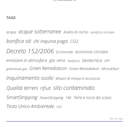
TAGS
acque sotterranee
Analisi di rischio
acqua
bonifica circolare
bonifica siti
chi inquina paga
CO2
Decreto 152/2006
economia circolare
Ecomondo
emissioni in atmosfera
Geotecnica
gas serra
Geofisica
GPP
Green Remediation
Green Remediation
Idrocarburi
greenhouse gas
inquinamento suolo
Misure di messa in sicurezza
sito contaminato
Qualità terreni
rifiuti
SmartStripping
Terre e rocce da scavo
SmartStripping
TAR
Testo Unico Ambientale
VOC
Go to top