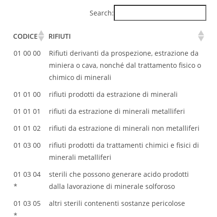
Search:
CODICE
RIFIUTI
CODICE
RIFIUTI
01 00 00
Rifiuti derivanti da prospezione, estrazione da
miniera o cava, nonché dal trattamento fisico o
chimico di minerali
01 01 00
rifiuti prodotti da estrazione di minerali
01 01 01
rifiuti da estrazione di minerali metalliferi
01 01 02
rifiuti da estrazione di minerali non metalliferi
01 03 00
rifiuti prodotti da trattamenti chimici e fisici di
minerali metalliferi
01 03 04
sterili che possono generare acido prodotti
*
dalla lavorazione di minerale solforoso
01 03 05
altri sterili contenenti sostanze pericolose
*