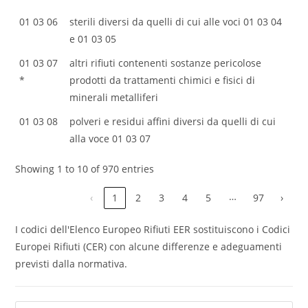
01 03 06
sterili diversi da quelli di cui alle voci 01 03 04
e 01 03 05
01 03 07
altri rifiuti contenenti sostanze pericolose
*
prodotti da trattamenti chimici e fisici di
minerali metalliferi
01 03 08
polveri e residui affini diversi da quelli di cui
alla voce 01 03 07
Showing 1 to 10 of 970 entries
…
‹
1
2
3
4
5
97
›
I codici dell'Elenco Europeo Rifiuti EER sostituiscono i Codici
Europei Rifiuti (CER) con alcune differenze e adeguamenti
previsti dalla normativa.