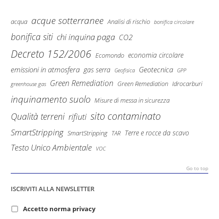
acque sotterranee
Analisi di rischio
acqua
bonifica circolare
bonifica siti
chi inquina paga
CO2
Decreto 152/2006
economia circolare
Ecomondo
emissioni in atmosfera
Geotecnica
gas serra
Geofisica
GPP
Green Remediation
Green Remediation
Idrocarburi
greenhouse gas
inquinamento suolo
Misure di messa in sicurezza
sito contaminato
Qualità terreni
rifiuti
SmartStripping
Terre e rocce da scavo
SmartStripping
TAR
Testo Unico Ambientale
VOC
Go to top
ISCRIVITI ALLA NEWSLETTER
Accetto norma privacy