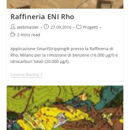
Raffineria ENI Rho
Post
Post
Post
webmaster
27.09.2016
Progetti
author:
published:
category:
Reading
2 mins read
time:
Applicazione SmartStripping® presso la Raffineria di
Rho, Milano per la rimozione di benzene (16.000 µg/l) e
idrocarburi totali (20.000 µg/l).
Raffineria
Continue Reading
ENI
Rho