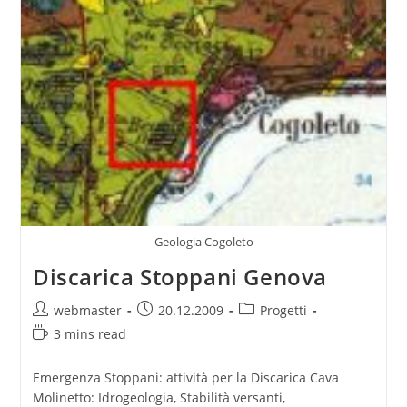
Geologia Cogoleto
Discarica Stoppani Genova
Post
Post
Post
webmaster
20.12.2009
Progetti
author:
published:
category:
Reading
3 mins read
time:
Emergenza Stoppani: attività per la Discarica Cava
Molinetto: Idrogeologia, Stabilità versanti,