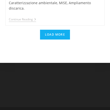
Caratterizzazione ambientale, MISE, Ampliamento
discarica.
Discarica
Continue Reading
Stoppani
Genova
LOAD MORE