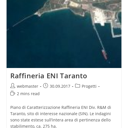
Raffineria ENI Taranto
Post
Post
Post
webmaster
30.09.2017
Progetti
author:
published:
category:
Reading
2 mins read
time:
Piano di Caratterizzazione Raffineria ENI Div. R&M di
Taranto, sito di interesse nazionale (SIN). Le indagini
sono state estese sull’intera area di pertinenza dello
stabilimento, ca. 275 ha.