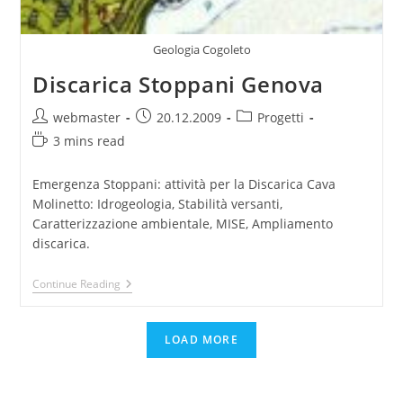
Geologia Cogoleto
Discarica Stoppani Genova
Post
Post
Post
webmaster
20.12.2009
Progetti
author:
published:
category:
Reading
3 mins read
time:
Emergenza Stoppani: attività per la Discarica Cava
Molinetto: Idrogeologia, Stabilità versanti,
Caratterizzazione ambientale, MISE, Ampliamento
discarica.
Discarica
Continue Reading
Stoppani
Genova
LOAD MORE