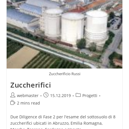
Zuccherificio Russi
Zuccherifici
Post
Post
Post
webmaster
15.12.2019
Progetti
author:
published:
category:
Reading
2 mins read
time:
Due Diligence di Fase 2 per l'esame del sottosuolo di 8
zuccherifici ubicati in Abruzzo, Emilia Romagna,