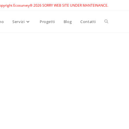
opyright Ecosurvey® 2026 SORRY WEB SITE UNDER MANTEINANCE.
Toggle
mo
Servizi
Progetti
Blog
Contatti
website
search