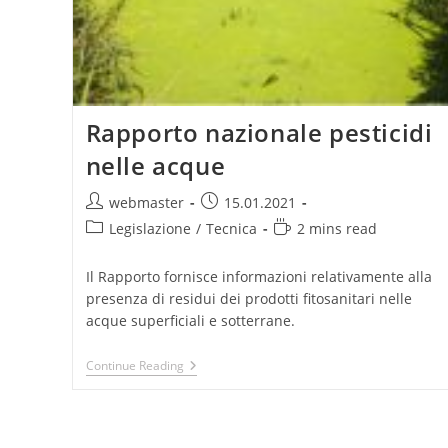
Rapporto nazionale pesticidi
nelle acque
Post
Post
webmaster
15.01.2021
author:
published:
Post
Reading
Legislazione
/
Tecnica
2 mins read
category:
time:
Il Rapporto fornisce informazioni relativamente alla
presenza di residui dei prodotti fitosanitari nelle
acque superficiali e sotterrane.
Rapporto
Continue Reading
Nazionale
Pesticidi
Nelle
Acque