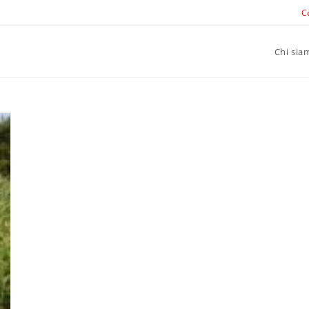
C
Chi sia