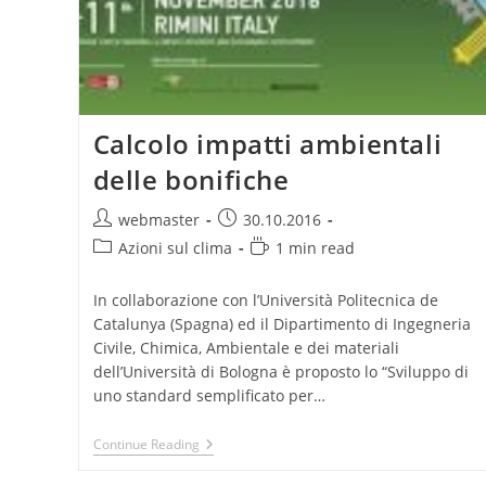
Calcolo impatti ambientali
delle bonifiche
Post
Post
webmaster
30.10.2016
author:
published:
Post
Reading
Azioni sul clima
1 min read
category:
time:
In collaborazione con l’Università Politecnica de
Catalunya (Spagna) ed il Dipartimento di Ingegneria
Civile, Chimica, Ambientale e dei materiali
dell’Università di Bologna è proposto lo “Sviluppo di
uno standard semplificato per…
Calcolo
Continue Reading
Impatti
Ambientali