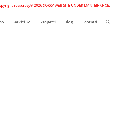
opyright Ecosurvey® 2026 SORRY WEB SITE UNDER MANTEINANCE.
Toggle
mo
Servizi
Progetti
Blog
Contatti
website
search