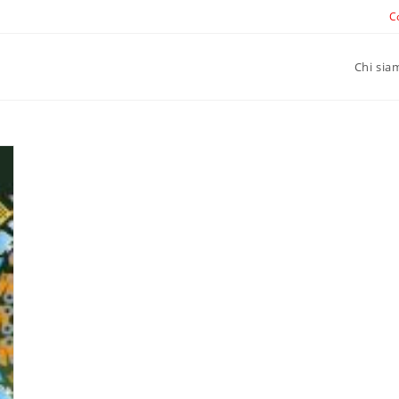
C
Chi sia