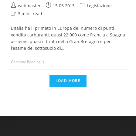
Post
Post
Post
webmaster
15.06.2015
Legislazione
author:
published:
category:
Reading
3 mins read
time:
L’Italia ha il primato in Europa del numero di punti
vendita carburanti, quasi 22.000 come Francia e Spagna
assieme, quasi il triplo della Gran Bretagna e per
l’esame del sottosuolo di…
D.M.
Continue Reading
12
Febbraio
2015,
LOAD MORE
N.
31
Regolamento
Con
Criteri
Semplificati
Per
Caratterizzazione,
Messa
In
Sicurezza
E