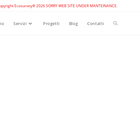
opyright Ecosurvey® 2026 SORRY WEB SITE UNDER MANTEINANCE.
Toggle
mo
Servizi
Progetti
Blog
Contatti
website
search