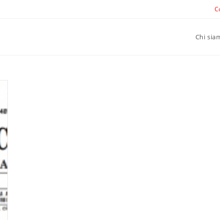
C
Chi sia