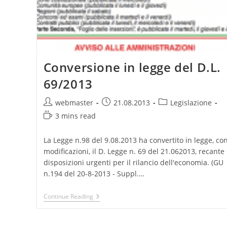
Conversione in legge del D.L.
69/2013
Post
Post
Post
webmaster
21.08.2013
Legislazione
author:
published:
category:
Reading
3 mins read
time:
La Legge n.98 del 9.08.2013 ha convertito in legge, co
modificazioni, il D. Legge n. 69 del 21.062013, recante
disposizioni urgenti per il rilancio dell'economia. (GU
n.194 del 20-8-2013 - Suppl.…
Conversione
Continue Reading
In
Legge
Del