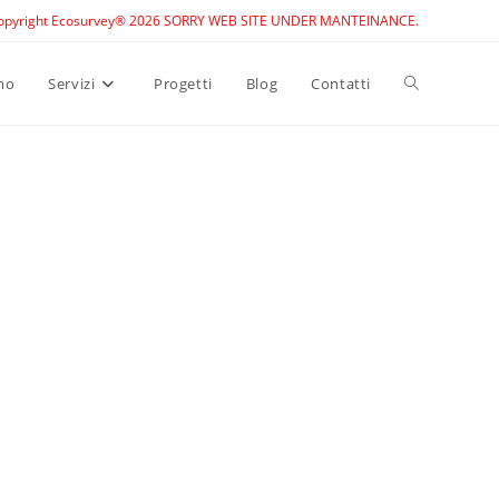
opyright Ecosurvey® 2026 SORRY WEB SITE UNDER MANTEINANCE.
Toggle
mo
Servizi
Progetti
Blog
Contatti
website
search