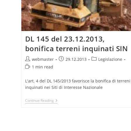
DL 145 del 23.12.2013,
bonifica terreni inquinati SIN
Post
Post
Post
webmaster
29.12.2013
Legislazione
author:
published:
category:
Reading
1 min read
time:
L'art. 4 del DL 145/2013 favorisce la bonifica di terreni
inquinati nei Siti di Interesse Nazionale
DL
Continue Reading
145
Del
23.12.2013,
Bonifica
Terreni
Inquinati