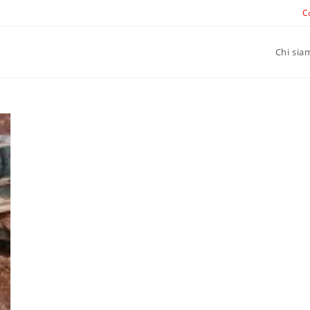
C
Chi sia