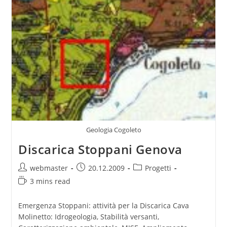
Geologia Cogoleto
Discarica Stoppani Genova
Post
Post
Post
webmaster
20.12.2009
Progetti
author:
published:
category:
Reading
3 mins read
time:
Emergenza Stoppani: attività per la Discarica Cava
Molinetto: Idrogeologia, Stabilità versanti,