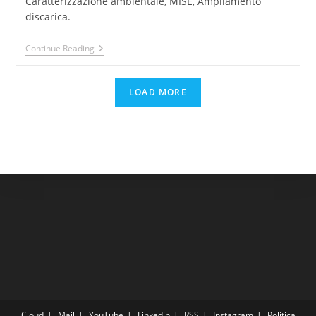
Caratterizzazione ambientale, MISE, Ampliamento
discarica.
Discarica
Continue Reading
Stoppani
Genova
LOAD MORE
Cloud
Mail
YouTube
Linkedin
RSS
Instagram
Politica