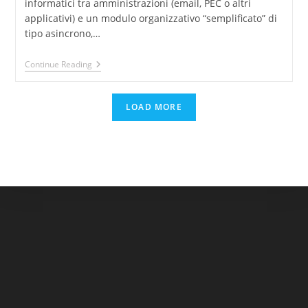
informatici tra amministrazioni (email, PEC o altri
applicativi) e un modulo organizzativo “semplificato” di
tipo asincrono,…
Semplificazione
Continue Reading
Della
Conferenza
Dei
LOAD MORE
Servizi