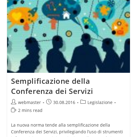
Semplificazione della
Conferenza dei Servizi
Post
Post
Post
webmaster
30.08.2016
Legislazione
author:
published:
category:
Reading
2 mins read
time:
La nuova norma tende alla semplificazione della
Conferenza dei Servizi, privilegiando l’uso di strumenti