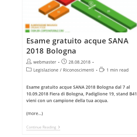
Esame gratuito acque SANA
2018 Bologna
Post
Post
webmaster
28.08.2018
author:
published:
Post
Reading
Legislazione
/
Riconoscimenti
1 min read
category:
time:
Esame gratuito acque SANA 2018 Bologna dal 7 al
10.09.2018 Fiera di Bologna, Padiglione 19, stand B41
vieni con un campione della tua acqua.
(more…)
Esame
Continue Reading
Gratuito
Acque