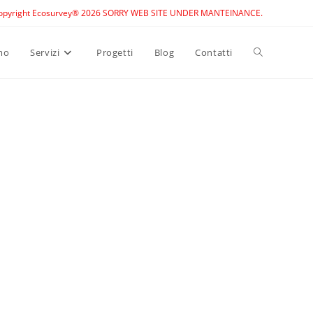
opyright Ecosurvey® 2026 SORRY WEB SITE UNDER MANTEINANCE.
Toggle
mo
Servizi
Progetti
Blog
Contatti
website
search