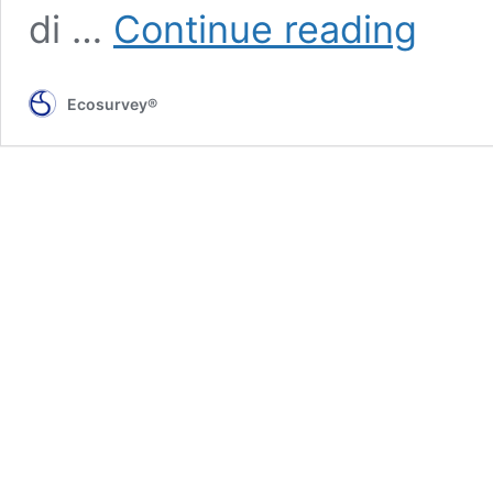
Green
di …
Continue reading
Junkie
anti
smog
Ecosurvey®